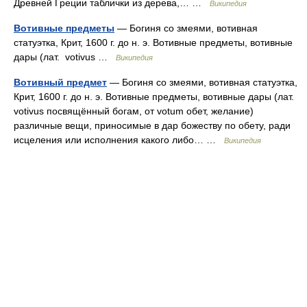
Древней Греции таблички из дерева,… …
Википедия
Вотивные предметы
— Богиня со змеями, вотивная
статуэтка, Крит, 1600 г. до н. э. Вотивные предметы, вотивные
дары (лат. votivus …
Википедия
Вотивный предмет
— Богиня со змеями, вотивная статуэтка,
Крит, 1600 г. до н. э. Вотивные предметы, вотивные дары (лат.
votivus посвящённый богам, от votum обет, желание)
различные вещи, приносимые в дар божеству по обету, ради
исцеления или исполнения какого либо… …
Википедия