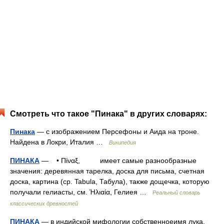
Смотреть что такое "Пинака" в других словарях:
Пинака
— с изображением Персефоны и Аида на троне.
Найдена в Локри, Италия …
Википедия
ПИНАКА
— • Πίναξ, имеет самые разнообразные
значения: деревянная тарелка, доска для письма, счетная
доска, картина (ср. Tabula, Табула), также дощечка, которую
получали гелиасты, см. Ήλιαία, Гелиея …
Реальный словарь
классических древностей
ПИНАКА
— в индийской мифологии собственноеимя лука,