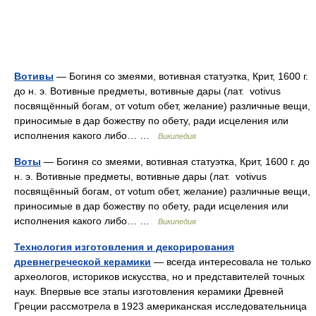
Вотивы
— Богиня со змеями, вотивная статуэтка, Крит, 1600 г.
до н. э. Вотивные предметы, вотивные дары (лат. votivus
посвящённый богам, от votum обет, желание) различные вещи,
приносимые в дар божеству по обету, ради исцеления или
исполнения какого либо… …
Википедия
Воты
— Богиня со змеями, вотивная статуэтка, Крит, 1600 г. до
н. э. Вотивные предметы, вотивные дары (лат. votivus
посвящённый богам, от votum обет, желание) различные вещи,
приносимые в дар божеству по обету, ради исцеления или
исполнения какого либо… …
Википедия
Технология изготовления и декорирования
древнегреческой керамики
— всегда интересовала не только
археологов, историков искусства, но и представителей точных
наук. Впервые все этапы изготовления керамики Древней
Греции рассмотрела в 1923 американская исследовательница