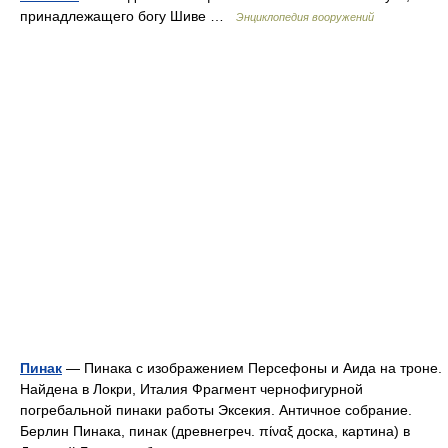
принадлежащего богу Шиве …
Энциклопедия вооружений
Пинак
— Пинака с изображением Персефоны и Аида на троне.
Найдена в Локри, Италия Фрагмент чернофигурной
погребальной пинаки работы Эксекия. Античное собрание.
Берлин Пинака, пинак (древнегреч. πίναξ доска, картина) в