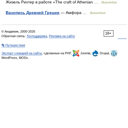
Жизель Рихтер в работе «The craft of Athenian …
Википедия
Вазопись Древней Греции
— Амфора …
Википедия
© Академик, 2000-2026
18+
Обратная связь:
Техподдержка
,
Реклама на сайте
👣 Путешествия
Экспорт словарей на сайты
, сделанные на PHP,
Joomla,
Drupal,
WordPress, MODx.